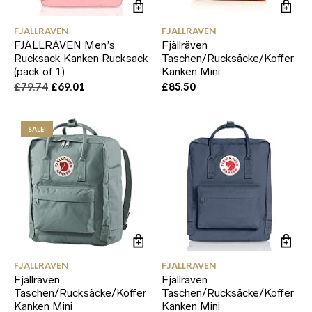
FJALLRAVEN
FJALLRAVEN
FJÄLLRÄVEN Men’s
Fjällräven
Rucksack Kanken Rucksack
Taschen/Rucksäcke/Koffer
(pack of 1)
Kanken Mini
Original
Current
£
79.74
£
69.01
£
85.50
price
price
was:
is:
£79.74.
£69.01.
SALE!
FJALLRAVEN
FJALLRAVEN
Fjällräven
Fjällräven
Taschen/Rucksäcke/Koffer
Taschen/Rucksäcke/Koffer
Kanken Mini
Kanken Mini