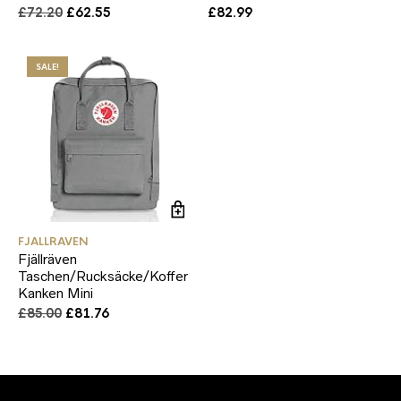
Original
Current
£
72.20
£
62.55
£
82.99
price
price
was:
is:
£72.20.
£62.55.
SALE!
FJALLRAVEN
Fjällräven
Taschen/Rucksäcke/Koffer
Kanken Mini
Original
Current
£
85.00
£
81.76
price
price
was:
is:
£85.00.
£81.76.